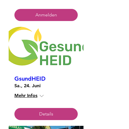
Anmelden
GsundHEID
Sa., 24. Juni
Mehr Infos
Details