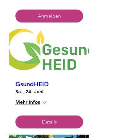
Anmelden
GsundHEID
Sa., 24. Juni
Mehr Infos
Details